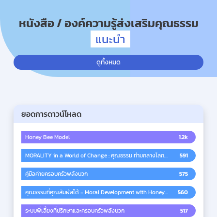
หนังสือ / องค์ความรู้ส่งเสริมคุณธรรม
แนะนำ
ดูทั้งหมด
ยอดการดาวน์โหลด
Honey Bee Model
1.2k
MORALITY in a World of Change : คุณธรรม ท่ามกลางโลก
591
พลิกผัน
คู่มือค่ายครอบครัวพลังบวก
575
คุณธรรมที่คุณสัมผัสได้ = Moral Development with Honey
560
Bee Model
ระบบพี่เลี้ยงที่ปรึกษาและครอบครัวพลังบวก
517