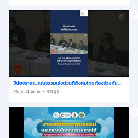
วินัยจราจร...คุณธรรมเร่งด่วนที่สังคมไทยต้องร่วมกัน
แก้ไข
Moral Channel
การดู 8