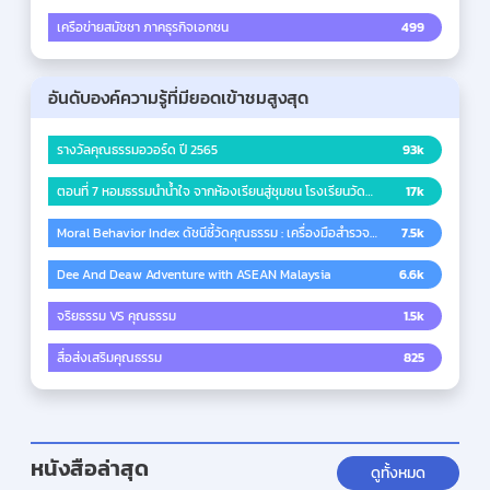
เครือข่ายสมัชชา ภาคธุรกิจเอกชน
499
อันดับองค์ความรู้ที่มียอดเข้าชมสูงสุด
รางวัลคุณธรรมอวอร์ด ปี 2565
93k
ตอนที่ 7 หอมธรรมนำน้ำใจ จากห้องเรียนสู่ชุมชน โรงเรียนวัด
17k
สวนดอก จังหวัดเชียงใหม่
Moral Behavior Index ดัชนีชี้วัดคุณธรรม : เครื่องมือสำรวจ
7.5k
พฤติกรรมของสังคม
Dee And Deaw Adventure with ASEAN Malaysia
6.6k
จริยธรรม VS คุณธรรม
1.5k
สื่อส่งเสริมคุณธรรม
825
หนังสือล่าสุด
ดูทั้งหมด