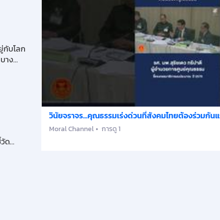
่กับโลก
บบาง
วินัยจราจร...คุณธรรมเร่งด่วนที่สังคมไทยต้องร่วมกันแ
Moral Channel
การดู 1
วัด