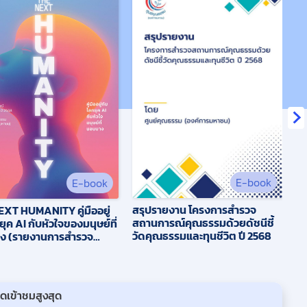
E-book
E-book
สรุปรายงาน โครงการสำรวจ
โค
XT HUMANITY คู่มืออยู่
สถานการณ์คุณธรรมด้วยดัชนีชี้
สถ
ุค AI กับหัวใจของมนุษย์ที่
วัดคุณธรรมและทุนชีวิต ปี 2568
วั
ง (รายงานการสำรวจ
ารณ์คุณธรรม ปี 2568)
อดเข้าชมสูงสุด