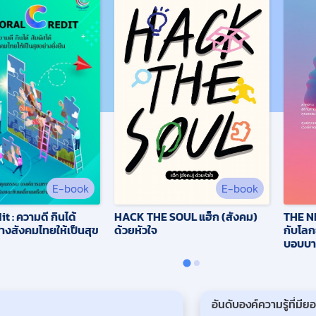
E-book
E-book
THE NE
HACK THE SOUL แฮ็ก (สังคม)
t : ความดี กินได้
กับโลกย
ด้วยหัวใจ
ร้างสังคมไทยให้เป็นสุข
บอบบา
สถานก
อันดับองค์ความรู้ที่มีย