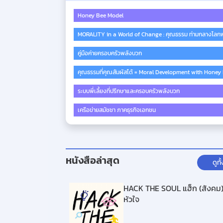
Honey Bee Model
MORALITY in a World of Change : คุณธรรม ท่ามกลางโลกพ
คู่มือค่ายครอบครัวพลังบวก
คุณธรรมที่คุณสัมผัสได้ = Moral Development with Honey
ระบบพี่เลี้ยงที่ปรึกษาและครอบครัวพลังบวก
เครือข่ายสมัชชา ภาคธุรกิจเอกชน
หนังสือล่าสุด
ดูท
HACK THE SOUL แฮ็ก (สังคม)
หัวใจ