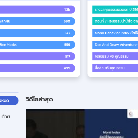
1.2k
รางวัลคุณธรรมอวอร์ด ปี 25
ลิกผัน
590
572
Moral Behavior Index ดัชนี
 Bee Model
559
Dee And Deaw Adventure 
517
จริยธรรม VS คุณธรรม
499
สื่อส่งเสริมคุณธรรม
วิดีโอล่าสุด
ั้งหมด
 ด้วย