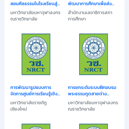
สอนศีลธรรมในโรงเรียนสู่
พัฒนาการศึกษาเพื่อส่ง
การพัฒนาปัญญาและ
เสริมคุณธรรม จริยธรรม
มหาวิทยาลัยมหาจุฬาลงกร
สำนักงานเลขาธิการสภา
คุณธรรม
และค่านิยมของคนไทย
ณราชวิทยาลัย
การศึกษา
การพัฒนารูปแบบการ
การยกระดับระบบฝึกอบรม
จัดการศูนย์การเรียนรู้เชิง
พระธรรมทูตสายต่าง
คุณธรรมแบบองค์รวม
ประเทศกับการพัฒนาทักษะ
มหาวิทยาลัยราชภัฏ
มหาวิทยาลัยมหาจุฬาลงกร
ประจำตำบลสันผักหวาน
ด้านนวัตกรรมคุณธรรม
เชียงใหม่
ณราชวิทยาลัย
อำเภอหางดง จังหวัด
จริยธรรมเพื่อพัฒนาชุมชน
เชียงใหม่
และเผยแผ่พระพุทธศาสนา
อย่างยั่งยืน