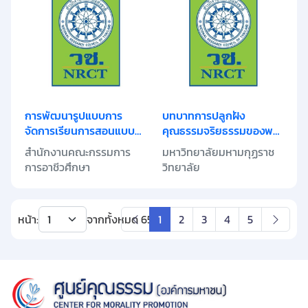
การพัฒนารูปแบบการ
บทบาทการปลูกฝัง
จัดการเรียนการสอนแบบ
คุณธรรมจริยธรรมของพระ
บูรณาการคุณธรรม
สอนศีลธรรมในโรงเรียนที่มี
สำนักงานคณะกรรมการ
มหาวิทยาลัยมหามกุฏราช
จริยธรรม เรื่อง วินัยสำหรับ
ผลต่อการปรับเปลี่ยน
การอาชีวศึกษา
วิทยาลัย
นักเรียนนักศึกษา วิทยาลัย
พฤติกรรมที่ไม่พึงประสงค์
เทคนิคลำพูน
ในกลุ่มวัยรุ่น
หน้า:
จากทั้งหมด
65
หน้า
1
2
3
4
5