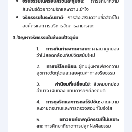
จริยธรรมในครอบครัวและชุมชน:
การรักษาความ
สัมพันธ์ด้วยความรักและความเข้าใจ
จริยธรรมในระดับชาติ
:
การส่งเสริมความซื่อสัตย์ใน
องค์กรและการบริหารจัดการสาธารณะ
3.
ปัญหาจริยธรรมในสังคมปัจจุบัน
1.
การเหินห่างจากศาสนา:
ศาสนาถูกมอง
ว่าไม่สอดคล้องกับชีวิตสมัยใหม่
2.
ทาสบริโภคนิยม:
ผู้คนมุ่งหาเพียงความ
สุขทางวัตถุโดยละเลยคุณค่าทางจริยธรรม
3.
ค่านิยมที่เปลี่ยนไป:
สังคมยกย่อง
อำนาจ เงินทอง แทนการยกย่องคนดี
4.
การทุจริตและการคอร์รัปชัน:
ขาดความ
ละอายต่อบาปและการตรวจสอบที่โปร่งใส
5.
เยาวชนกับพฤติกรรมที่ไม่เหมาะ
สม:
การศึกษาที่ขาดการปลูกฝังศีลธรรม