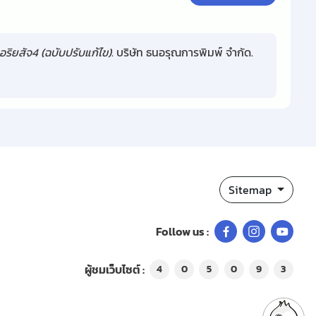
ิยสัจ4 (ฉบับปรับแก้ไข)
. บริษัท ธนอรุณการพิมพ์ จํากัด.
Sitemap
Follow us :
ผู้ชมเว็บไซต์ :
4
0
5
0
9
3