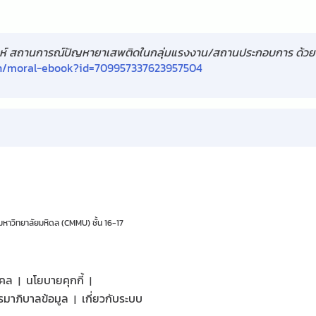
ะห์ สถานการณ์ปัญหายาเสพติดในกลุ่มแรงงาน/สถานประกอบการ ด้วยอร
/th/moral-ebook?id=709957337623957504
มหาวิทยาลัยมหิดล (CMMU) ชั้น 16-17
คคล
นโยบายคุกกี้
รมาภิบาลข้อมูล
เกี่ยวกับระบบ