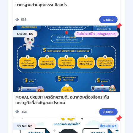
มาตรฐานด้านคุณธรรมคืออะไร
535
อ่านต่อ
08 ม.ค. 69
อินโฟกราฟิก (Infographic)
MORAL CREDIT เครดิตความดี.. อนาคตเครื่องมือกระตุ้น
เศรษฐกิจที่สำคัญของประเทศ
360
อ่านต่อ
10 ก.ย. 67
สื่อเผยแพร่