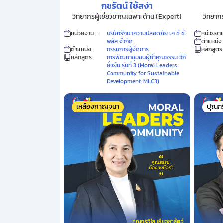
กชรัตน์ ใช้สง่า
วิทยากรผู้เชี่ยวชาญเฉพาะด้าน (Expert)
วิทยาก
หน่วยงาน :
บริษัทรักษาความปลอดภัย เค ซี ซี
หน่วยงาน
พลัส จำกัด
ตำแหน่ง 
ตำแหน่ง :
กรรมการผู้จัดการ
หลักสูตร 
หลักสูตร :
การพัฒนาชุมชนผู้นำคุณธรรม วิถี
ยั่งยืน รุ่นที่ 3 (Moral Leaders
Community for Sustainable
Development: MLC3)
เหลืองกาญจนา
ปุณฑ