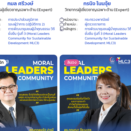
กมล ศรีวงษ์
กรนิจ โนนจุ้ย
รผู้เชี่ยวชาญเฉพาะด้าน (Expert)
วิทยากรผู้เชี่ยวชาญเฉพาะด้าน (Expert)
 :
การประปาส่วนภูมิภาค
หน่วยงาน :
กระทรวงพาณิชย์
:
รองผู้ว่าการ (ปฏิบัติการ 2)
ตำแหน่ง :
ผู้ตรวจราชการ
:
การพัฒนาชุมชนผู้นำคุณธรรม วิถี
หลักสูตร :
การพัฒนาชุมชนผู้นำคุณธรรม วิถ
ยั่งยืน รุ่นที่ 3 (Moral Leaders
ยั่งยืน รุ่นที่ 3 (Moral Leaders
Community for Sustainable
Community for Sustainable
Development: MLC3)
Development: MLC3)
ริก
ลินจง