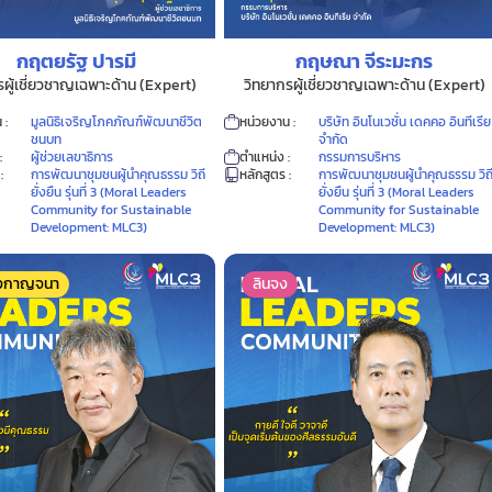
กฤตยรัฐ ปารมี
กฤษณา จีระมะกร
รผู้เชี่ยวชาญเฉพาะด้าน (Expert)
วิทยากรผู้เชี่ยวชาญเฉพาะด้าน (Expert)
 :
มูลนิธิเจริญโภคภัณฑ์พัฒนาชีวิต
หน่วยงาน :
บริษัท อินโนเวชั่น เดคคอ อินทีเรีย
ชนบท
จำกัด
:
ผู้ช่วยเลขาธิการ
ตำแหน่ง :
กรรมการบริหาร
:
การพัฒนาชุมชนผู้นำคุณธรรม วิถี
หลักสูตร :
การพัฒนาชุมชนผู้นำคุณธรรม วิถ
ยั่งยืน รุ่นที่ 3 (Moral Leaders
ยั่งยืน รุ่นที่ 3 (Moral Leaders
Community for Sustainable
Community for Sustainable
Development: MLC3)
Development: MLC3)
องกาญจนา
ลินจง