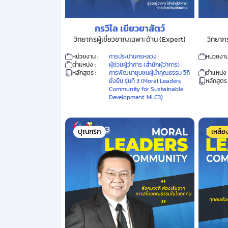
กรวิไล เยียวยาสัตว์
วิทยากรผู้เชี่ยวชาญเฉพาะด้าน (Expert)
วิทยาก
หน่วยงาน :
การประปานครหลวง
หน่วยงาน
ตำแหน่ง :
ผู้ช่วยผู้ว่าการ (สำนักผู้ว่าการ)
หลักสูตร :
การพัฒนาชุมชนผู้นำคุณธรรม วิถี
ตำแหน่ง 
ยั่งยืน รุ่นที่ 3 (Moral Leaders
หลักสูตร 
Community for Sustainable
Development: MLC3)
ปุณฑริก
เหลื