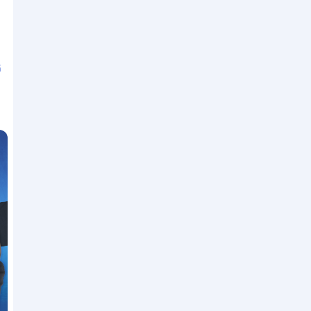
End of interactive chart.
ี