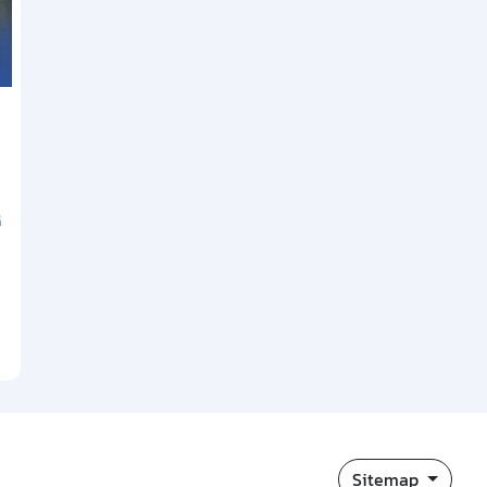
ี
Sitemap