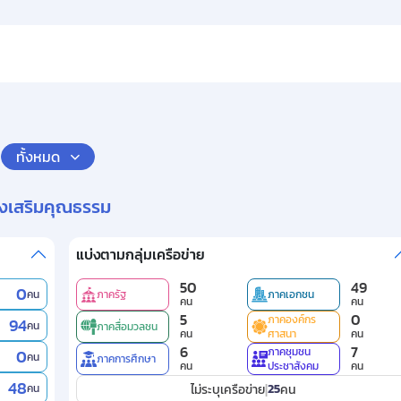
ม
ทั้งหมด
่งเสริมคุณธรรม
แบ่งตามกลุ่มเครือข่าย
50
49
0
คน
ภาครัฐ
ภาคเอกชน
คน
คน
5
0
ภาคองค์กร
94
คน
ภาคสื่อมวลชน
คน
ศาสนา
คน
6
7
ภาคชุมชน
0
คน
ภาคการศึกษา
คน
ประชาสังคม
คน
48
|
25
คน
ไม่ระบุเครือข่าย
คน