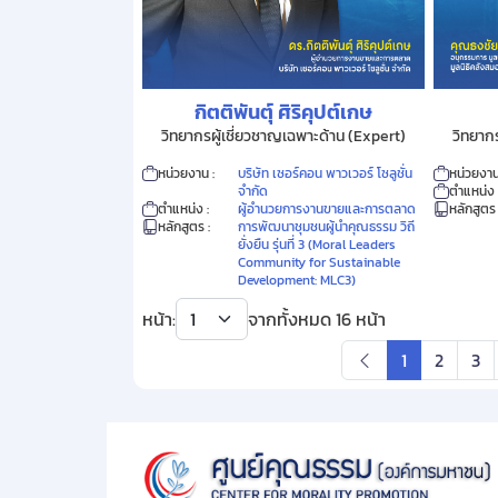
กิตติพันตุ์ ศิริคุปต์เกษ
วิทยากรผู้เชี่ยวชาญเฉพาะด้าน (Expert)
วิทยาก
หน่วยงาน :
บริษัท เซอร์คอน พาวเวอร์ โซลูชั่น
หน่วยงาน
จำกัด
ตำแหน่ง 
ตำแหน่ง :
ผู้อำนวยการงานขายและการตลาด
หลักสูตร 
หลักสูตร :
การพัฒนาชุมชนผู้นำคุณธรรม วิถี
ยั่งยืน รุ่นที่ 3 (Moral Leaders
Community for Sustainable
Development: MLC3)
หน้า:
จากทั้งหมด
16
หน้า
1
2
3