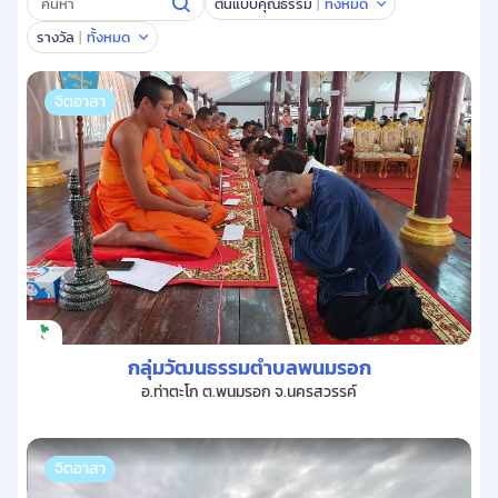
ต้นแบบคุณธรรม
ทั้งหมด
รางวัล
ทั้งหมด
จิตอาสา
กลุ่มวัฒนธรรมตำบลพนมรอก
อ.ท่าตะโก ต.พนมรอก จ.นครสวรรค์
จิตอาสา