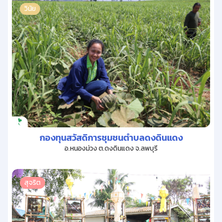
วินัย
กองทุนสวัสดิการชุมชนตำบลดงดินแดง
อ.หนองม่วง ต.ดงดินแดง จ.ลพบุรี
สุจริต