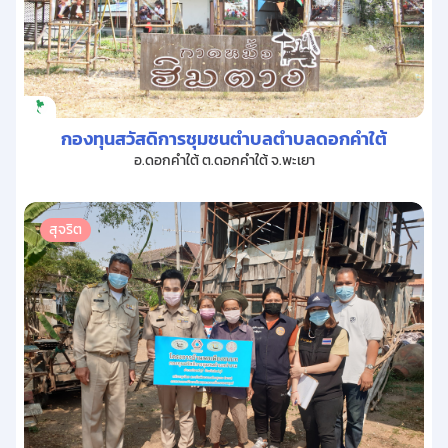
กองทุนสวัสดิการชุมชนตำบลตำบลดอกคำใต้
อ.ดอกคำใต้ ต.ดอกคำใต้ จ.พะเยา
สุจริต