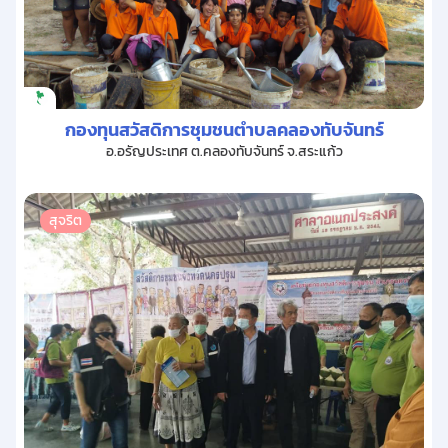
กองทุนสวัสดิการชุมชนตำบลคลองทับจันทร์
อ.อรัญประเทศ ต.คลองทับจันทร์ จ.สระแก้ว
สุจริต