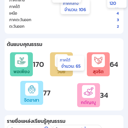
ภาคกลาง
106
120
ภาคกลาง
ภาคใต้
65
จำนวน: 106
เหนือ
4
ภาคตะวันออก
3
ตะวันออก
2
Chart
Map of unspecified region with 1 data series.
ต้นแบบคุณธรรม
ภาคใต้
170
62
64
จำนวน: 65
พอเพียง
วินัย
สุจริต
End of interactive chart.
77
34
จิตอาสา
กตัญญู
รายชื่อแหล่งเรียนรู้คุณธรรม