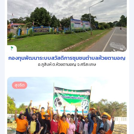
กองทุนพัฒนาระบบสวัสดิการชุมชนตำบลห้วยตามอญ
อ.ภูสิงห์ ต.ห้วยตามอญ จ.ศรีสะเกษ
สุจริต