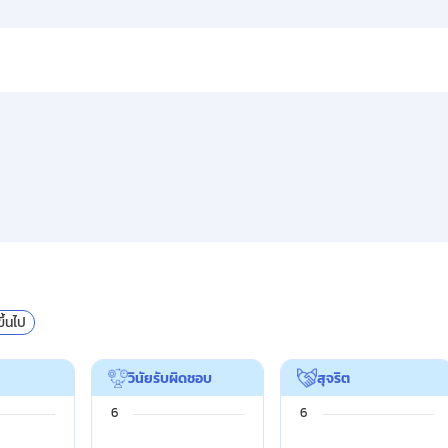
ขึ้นไป
วินัยรับผิดชอบ
สุจริต
Chart
Chart
6
6