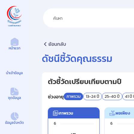
ศูนย์คุณธรรม
ย้อนกลับ
หน้าแรก
ดัชนีชี้วัดคุณธรรม
นำเข้าข้อมูล
ตัวชี้วัดเปรียบเทียบตามปี
ช่วงอายุ
ภาพรวม
13-24 ปี
25-40 ปี
41 ปี 
ชุดข้อมูล
ภาพรวม
พอเพียง
Chart
Chart
ข้อมูลจังหวัด
6
6