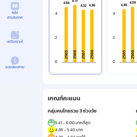
Bar chart with 4 bars.
Bar chart wi
4.73
4.73
4.59
4.59
4.56
4.56
4.38
4.38
4.36
4.36
4.32
4.32
The chart has 1 X axis displaying categ
The chart ha
คลัง
The chart has 1 Y axis displaying value
4
The chart ha
4
สารสนเทศ
2
2
บทวิเคราะห์
2566
2566
2568
2567
2565
2565
0
0
แบบสอบถาม
End of interactive chart.
End of inter
เกณฑ์คะแนน
กลุ่มคนไทยรวม 3 ช่วงวัย
5.41 - 6.00 มากที่สุด
4.85 - 5.40 มาก