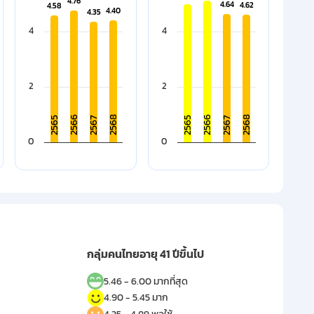
Bar chart with 4 bars.
Bar chart with 4 bars.
4.76
4.76
4.64
4.64
4.62
4.62
4.58
4.58
4.40
4.40
4.35
4.35
 displaying categories.
The chart has 1 X axis displaying categories.
The chart has 1 X axis displayin
ges from 4.27 to 4.61.
 displaying values. Data ranges from 4.19 to 4.6.
The chart has 1 Y axis displaying values. Data ranges from 
4
The chart has 1 Y axis displaying
4
2
2
2566
2566
2568
2568
2567
2567
2565
2565
0
0
rt.
End of interactive chart.
End of interactive chart.
กลุ่มคนไทยอายุ 41 ปีขึ้นไป
5.46 - 6.00 มากที่สุด
4.90 - 5.45 มาก