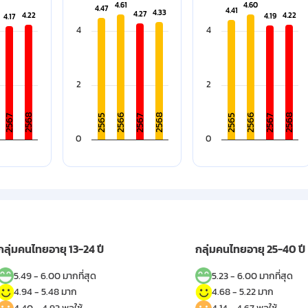
th 4 bars.
Bar chart with 4 bars.
Bar chart with 4 bars.
4.61
4.61
4.60
4.60
4.47
4.47
4.41
4.41
4.33
4.33
ories.
s 1 X axis displaying categories.
The chart has 1 X axis displaying categories.
4.27
4.27
The chart has 1 X axis
4.22
4.22
4.22
4.22
4.19
4.19
4.17
4.17
s. Data ranges from 4.32 to 4.73.
s 1 Y axis displaying values. Data ranges from 4.17 to 4.59.
The chart has 1 Y axis displaying values. Data ran
4
The chart has 1 Y axis
4
2
2
2566
2566
2568
2568
2568
2567
2567
2567
2565
2565
0
0
active chart.
End of interactive chart.
End of interactive cha
กลุ่มคนไทยอายุ 13-24 ปี
กลุ่มคนไทยอายุ 25-40 ปี
5.49 - 6.00 มากที่สุด
5.23 - 6.00 มากที่สุด
4.94 - 5.48 มาก
4.68 - 5.22 มาก