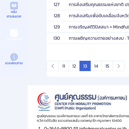
127
การส่งเสริมคุณธรรมแห่งชาติ ปร
คลัง
128
การส่งเสริมเพื่อขับเคลื่อนจังห
สารสนเทศ
129
การเจริญสติวิปัสสนา = Mindfu
130
การเผชิญความตายอย่างสงบ : T
บทวิเคราะห์
แบบสอบถาม
11
12
13
14
15
ศูนย์คุณธรรม (องค์การมหาชน) เลขที่ 69 อาคารวิทยาลัยการจัดการ
ถ.วิภาวดีรังสิต แขวงสามเสนใน เขตพญาไท กรุงเทพฯ 10400
0-2644-9900
info@moralcenter.or.th