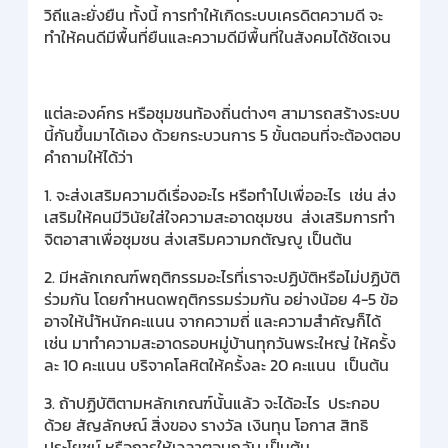
วิถีและยั่งยืน ทั้งนี้ การทำให้เกิดระบบเครดิตความดี จะ
ทำให้คนดีมีพื้นที่ยืนและความดีมีพื้นที่ในสังคมได้ชัดเจน
แต่ละองค์กร หรือชุมชนท้องถิ่นต่างๆ สามารถสร้างระบบ
นี้กันขึ้นมาได้เอง ด้วยกระบวนการ 5 ขั้นตอนที่จะต้องตอบ
คำถามให้ได้ว่า
1. จะส่งเสริมความดีเรื่องอะไร หรือทำไปเพื่ออะไร เช่น ส่ง
เสริมให้คนมีวินัยใส่ใจความสะอาดชุมชน ส่งเสริมการทำ
จิตอาสาเพื่อชุมชน ส่งเสริมความกตัญญู เป็นต้น
2. มีหลักเกณฑ์พฤติกรรมอะไรที่เราจะปฏิบัติหรือไม่ปฏิบัติ
ร่วมกัน โดยกำหนดพฤติกรรมร่วมกัน อย่างน้อย 4-5 ข้อ
อาจให้นำ้หนักคะแนน จากความถี่ และความสำคัญก็ได้
เช่น มาทำความสะอาดรอบหมู่บ้านทุกวันพระใหญ่ ให้ครั้ง
ละ 10 คะแนน บริจาคโลหิตให้ครั้งละ 20 คะแนน เป็นต้น
3. ถ้าปฏิบัติตามหลักเกณฑ์นั้นแล้ว จะได้อะไร ประกอบ
ด้วย สัญลักษณ์ สิ่งของ รางวัล เงินทุน โอกาส สิทธิ
ประโยชน์ หรือการให้เวลาตอบกลับ เป็นต้น