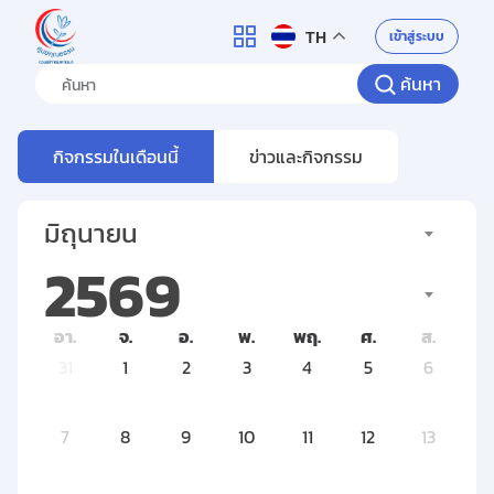
ศูนย์คุณธรรม
เข้าสู่ระบบ
TH
ค้นหา
กิจกรรมในเดือนนี้
ข่าวและกิจกรรม
มิถุนายน
2569
อา.
จ.
อ.
พ.
พฤ.
ศ.
ส.
31
1
2
3
4
5
6
7
8
9
10
11
12
13