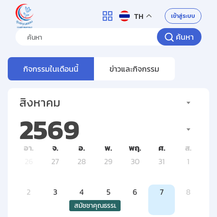
ศูนย์คุณธรรม
เข้าสู่ระบบ
TH
ค้นหา
กิจกรรมในเดือนนี้
ข่าวและกิจกรรม
สิงหาคม
2569
อา.
จ.
อ.
พ.
พฤ.
ศ.
ส.
26
27
28
29
30
31
1
2
3
4
5
6
7
8
สมัชชาคุณธรรม และตลาดนัดคุณธรรม ภาคใต้ ปีงบ